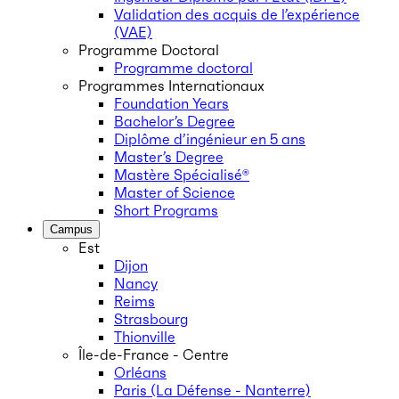
Validation des acquis de l’expérience
(VAE)
Programme Doctoral
Programme doctoral
Programmes Internationaux
Foundation Years
Bachelor’s Degree
Diplôme d’ingénieur en 5 ans
Master’s Degree
Mastère Spécialisé®
Master of Science
Short Programs
Campus
Est
Dijon
Nancy
Reims
Strasbourg
Thionville
Île-de-France - Centre
Orléans
Paris (La Défense - Nanterre)